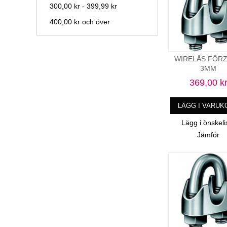
300,00 kr
-
399,99 kr
400,00 kr
och över
WIRELÅS FÖRZ 
3MM
369,00 k
LÄGG I VARUK
Lägg i önskeli
Jämför