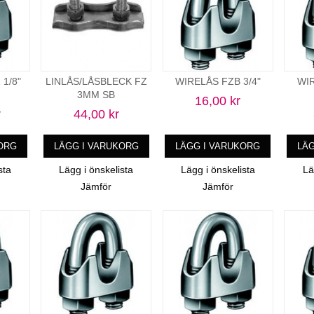
1/8"
LINLÅS/LÅSBLECK FZ
WIRELÅS FZB 3/4"
WIR
3MM SB
16,00 kr
r
44,00 kr
ORG
LÄGG I VARUKORG
LÄGG I VARUKORG
LÄ
sta
Lägg i önskelista
Lägg i önskelista
Lä
Jämför
Jämför