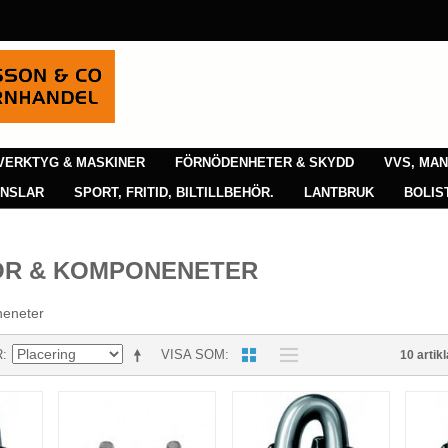
VERKTYG & MASKINER
FÖRNÖDENHETER & SKYDD
VVS, MA
ENSLAR
SPORT, FRITID, BILTILLBEHÖR.
LANTBRUK
BOLIS
OR & KOMPONENETER
neneter
R
VISA SOM
10 artikl