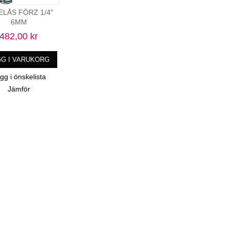
ELÅS FÖRZ 1/4"
6MM
482,00 kr
GG I VARUKORG
gg i önskelista
Jämför