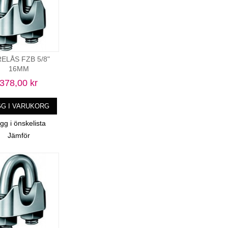
ELÅS FZB 5/8"
16MM
378,00 kr
GG I VARUKORG
gg i önskelista
Jämför