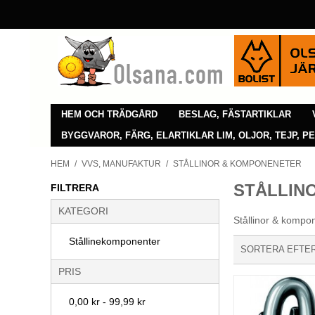
HEM OCH TRÄDGÅRD
BESLAG, FÄSTARTIKLAR
BYGGVAROR, FÄRG, ELARTIKLAR LIM, OLJOR, TEJP, P
HEM
/
VVS, MANUFAKTUR
/
STÅLLINOR & KOMPONENETER
STÅLLIN
FILTRERA
KATEGORI
Stållinor & kompo
Stållinekomponenter
SORTERA EFTE
PRIS
0,00 kr
-
99,99 kr