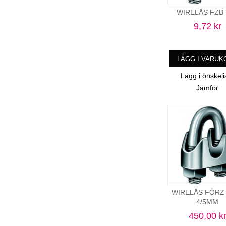
WIRELÅS FZB 
9,72 kr
LÄGG I VARUK
Lägg i önskeli
Jämför
WIRELÅS FÖRZ 
4/5MM
450,00 k