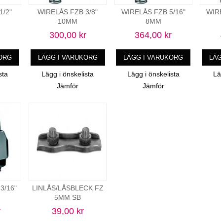
1/2"
WIRELÅS FZB 3/8"
WIRELÅS FZB 5/16"
WIR
10MM
8MM
300,00 kr
364,00 kr
ORG
LÄGG I VARUKORG
LÄGG I VARUKORG
LÄ
sta
Lägg i önskelista
Lägg i önskelista
Lä
Jämför
Jämför
3/16"
LINLÅS/LÅSBLECK FZ
5MM SB
r
39,00 kr