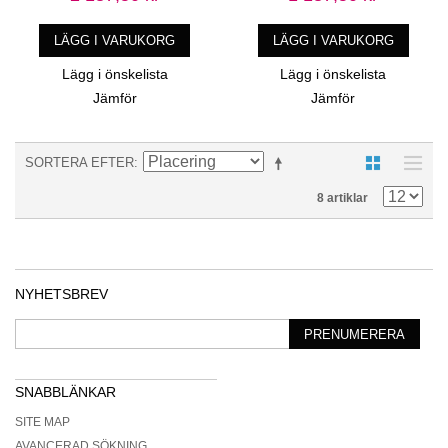
LÄGG I VARUKORG
LÄGG I VARUKORG
Lägg i önskelista
Lägg i önskelista
Jämför
Jämför
SORTERA EFTER
8 artiklar
NYHETSBREV
PRENUMERERA
SNABBLÄNKAR
SITE MAP
AVANCERAD SÖKNING